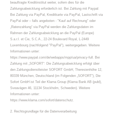
beauftragte Kreditinstitut weiter, sofern dies für die
Zahlungsabwicklung erforderlich ist. Bei Zahlung mit Paypal:
Bei Zahlung via PayPal, Kreditkarte via PayPal, Lastschrift via
PayPal oder – falls angeboten - "Kauf auf Rechnung" oder
„Ratenzahlung“ via PayPal werden die Zahlungsdaten im
Rahmen der Zahlungsabwicklung an die PayPal (Europe)
S.a.r.l. et Cie, S.C.A., 22-24 Boulevard Royal, L-2449
Luxembourg (nachfolgend "PayPal"), weitergegeben. Weitere
Informationen unter:
https://www.paypal.com/de/webapps/mpp/ua/privacy-full. Bei
Zahlung mit „SOFORT“: Die Zahlungsabwicklung erfolgt über
den Zahlungsdienstleister SOFORT GmbH, Theresienhöhe 12,
80339 München, Deutschland (im Folgenden „SOFORT“), Die
Sofort GmbH ist Teil der Klarna Group (Klarna Bank AB (publ),
Sveavägen 46, 11134 Stockholm, Schweden). Weitere
Informationen unter:
https://www.klarna.com/sofort/datenschutz.
2. Rechtsgrundlage für die Datenverarbeitung