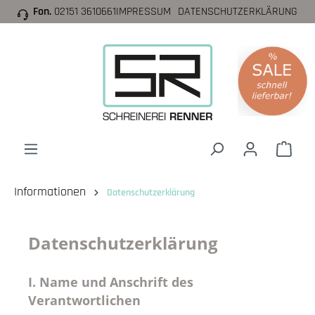
Fon.
02151 3610661
IMPRESSUM
DATENSCHUTZERKLÄRUNG
inhalt springen
Informationen
Datenschutzerklärung
Datenschutzerklärung
I. Name und Anschrift des
Verantwortlichen