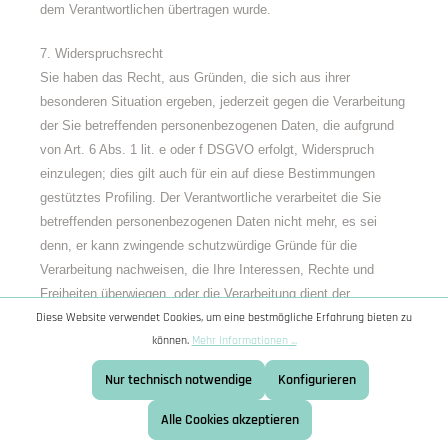
dem Verantwortlichen übertragen wurde.
7. Widerspruchsrecht
Sie haben das Recht, aus Gründen, die sich aus ihrer
besonderen Situation ergeben, jederzeit gegen die Verarbeitung
der Sie betreffenden personenbezogenen Daten, die aufgrund
von Art. 6 Abs. 1 lit. e oder f DSGVO erfolgt, Widerspruch
einzulegen; dies gilt auch für ein auf diese Bestimmungen
gestütztes Profiling. Der Verantwortliche verarbeitet die Sie
betreffenden personenbezogenen Daten nicht mehr, es sei
denn, er kann zwingende schutzwürdige Gründe für die
Verarbeitung nachweisen, die Ihre Interessen, Rechte und
Freiheiten überwiegen, oder die Verarbeitung dient der
Diese Website verwendet Cookies, um eine bestmögliche Erfahrung bieten zu
Geltendmachung, Ausübung oder Verteidigung von
können.
Mehr Informationen ...
Rechtsansprüchen. Werden die Sie betreffenden
personenbezogenen Daten verarbeitet, um Direktwerbung zu
Nur technisch notwendige
Konfigurieren
betreiben, haben Sie das Recht, jederzeit Widerspruch gegen
die Verarbeitung der Sie betreffenden personenbezogenen
Alle Cookies akzeptieren
Daten zum Zwecke derartiger Werbung einzulegen; dies gilt