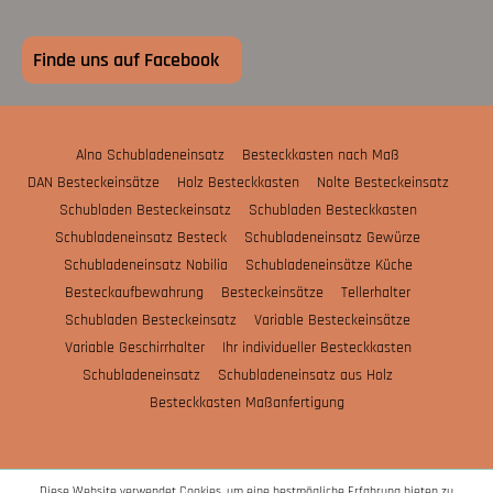
Finde uns auf Facebook
Alno Schubladeneinsatz
Besteckkasten nach Maß
DAN Besteckeinsätze
Holz Besteckkasten
Nolte Besteckeinsatz
Schubladen Besteckeinsatz
Schubladen Besteckkasten
Schubladeneinsatz Besteck
Schubladeneinsatz Gewürze
Schubladeneinsatz Nobilia
Schubladeneinsätze Küche
Besteckaufbewahrung
Besteckeinsätze
Tellerhalter
Schubladen Besteckeinsatz
Variable Besteckeinsätze
Variable Geschirrhalter
Ihr individueller Besteckkasten
Schubladeneinsatz
Schubladeneinsatz aus Holz
Besteckkasten Maßanfertigung
Diese Website verwendet Cookies, um eine bestmögliche Erfahrung bieten zu