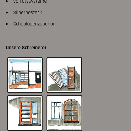
Vorratssysteme
Silberbesteck
Schubladenzubehör
Unsere Schreinerei