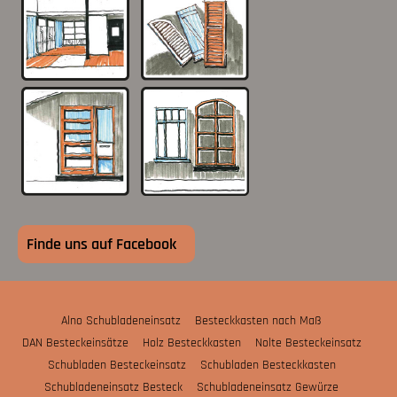
Finde uns auf Facebook
Alno Schubladeneinsatz
Besteckkasten nach Maß
DAN Besteckeinsätze
Holz Besteckkasten
Nolte Besteckeinsatz
Schubladen Besteckeinsatz
Schubladen Besteckkasten
Schubladeneinsatz Besteck
Schubladeneinsatz Gewürze