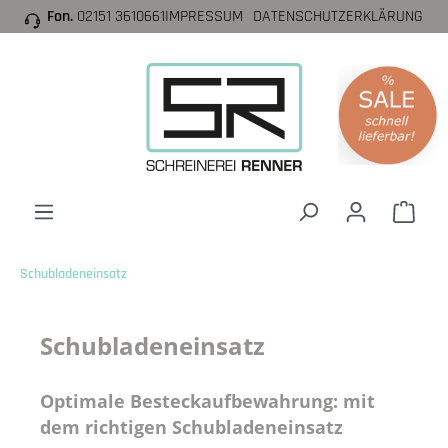
Fon.
02151 3610661
IMPRESSUM
DATENSCHUTZERKLÄRUNG
inhalt springen
Schubladeneinsatz
Schubladeneinsatz
Optimale Besteckaufbewahrung: mit
dem richtigen Schubladeneinsatz