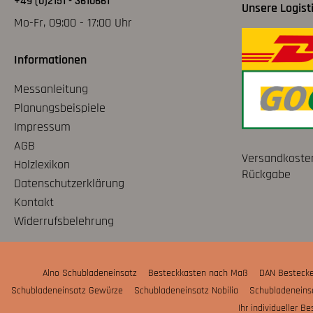
+49 (0)2151 - 3610661
Unsere Logist
Mo-Fr, 09:00 - 17:00 Uhr
Informationen
Messanleitung
Planungsbeispiele
Impressum
AGB
Versandkoste
Holzlexikon
Rückgabe
Datenschutzerklärung
Kontakt
Widerrufsbelehrung
Alno Schubladeneinsatz
Besteckkasten nach Maß
DAN Bestecke
Schubladeneinsatz Gewürze
Schubladeneinsatz Nobilia
Schubladeneins
Ihr individueller B