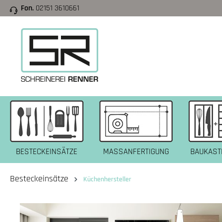
Fon.
02151 3610661
e springen
Zur Hauptnavigation springen
BESTECKEINSÄTZE
MASSANFERTIGUNG
BAUKAST
Besteckeinsätze
Küchenhersteller