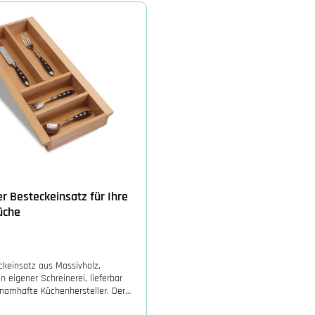
r Besteckeinsatz für Ihre
üche
ckeinsatz aus Massivholz,
in eigener Schreinerei, lieferbar
 namhafte Küchenhersteller. Der
ten besteht aus 9 mm starken