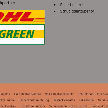
ikpartner
Silberbesteck
Schubladenzubehör
n
insätze
Holz Besteckkasten
Nolte Besteckeinsatz
Schubladen Besteckei
ätze Küche
Besteckaufbewahrung
Besteckeinsätze
Tellerhalter
Schubl
esteckkasten
Schubladeneinsatz
Schubladeneinsatz aus Holz
Besteckkas