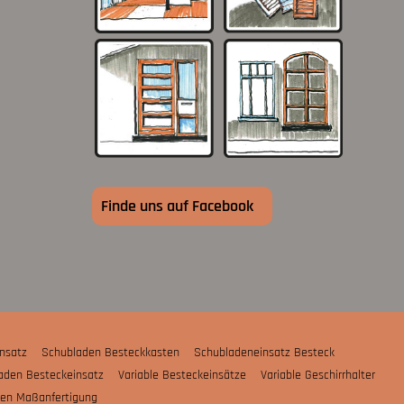
Finde uns auf Facebook
nsatz
Schubladen Besteckkasten
Schubladeneinsatz Besteck
aden Besteckeinsatz
Variable Besteckeinsätze
Variable Geschirrhalter
ten Maßanfertigung