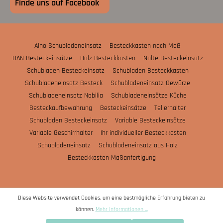
Finde uns auf Facebook
Alno Schubladeneinsatz
Besteckkasten nach Maß
DAN Besteckeinsätze
Holz Besteckkasten
Nolte Besteckeinsatz
Schubladen Besteckeinsatz
Schubladen Besteckkasten
Schubladeneinsatz Besteck
Schubladeneinsatz Gewürze
Schubladeneinsatz Nobilia
Schubladeneinsätze Küche
Besteckaufbewahrung
Besteckeinsätze
Tellerhalter
Schubladen Besteckeinsatz
Variable Besteckeinsätze
Variable Geschirrhalter
Ihr individueller Besteckkasten
Schubladeneinsatz
Schubladeneinsatz aus Holz
Besteckkasten Maßanfertigung
Diese Website verwendet Cookies, um eine bestmögliche Erfahrung bieten zu
können.
Mehr Informationen ...