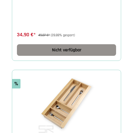
34,90 €*
49,07 €*
(28.88% gespart)
Nicht verfügbar
%