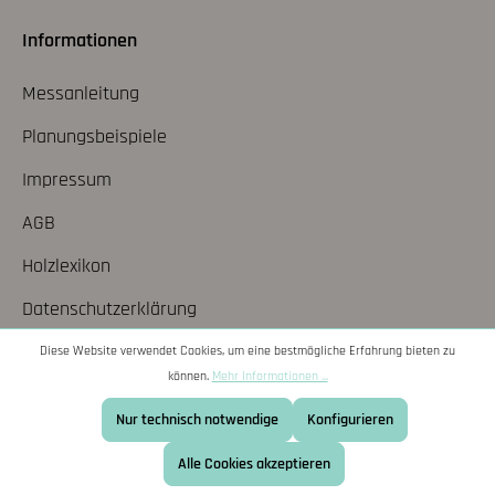
Informationen
Messanleitung
Planungsbeispiele
Impressum
AGB
Holzlexikon
Datenschutzerklärung
Kontakt
Diese Website verwendet Cookies, um eine bestmögliche Erfahrung bieten zu
können.
Mehr Informationen ...
Widerrufsbelehrung
Nur technisch notwendige
Konfigurieren
Alle Cookies akzeptieren