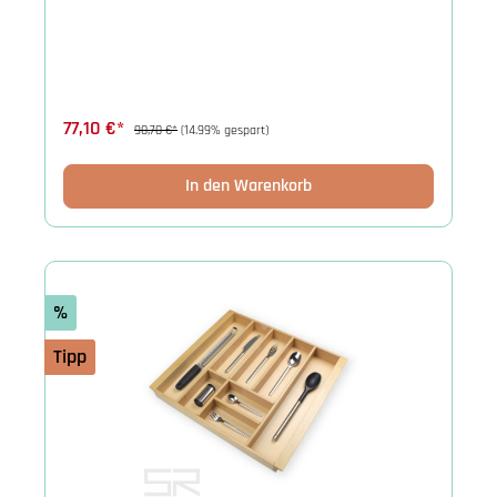
77,10 €*
90,70 €*
(14.99% gespart)
In den Warenkorb
%
Tipp