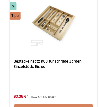
%
Tipp
Besteckeinsatz K60 für schräge Zargen.
Einzelstück. Eiche.
93,36 €*
109,83 €*
(15% gespart)