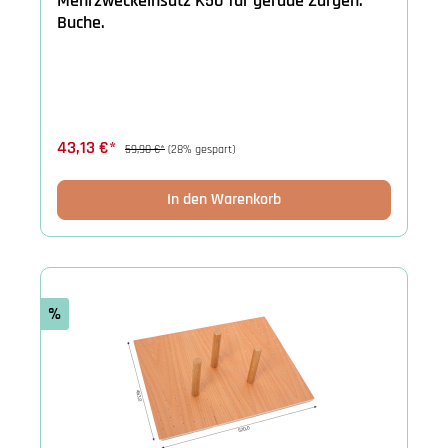
Mehrzweckeinsatz K50 für gerade Zargen.
Buche.
43,13 €*
59,90 €*
(28% gespart)
In den Warenkorb
%