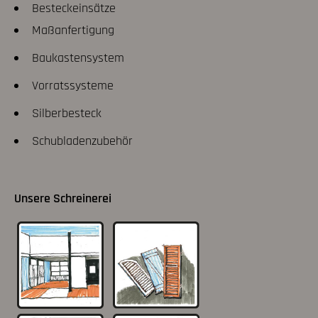
Besteckeinsätze
Maßanfertigung
Baukastensystem
Vorratssysteme
Silberbesteck
Schubladenzubehör
Unsere Schreinerei