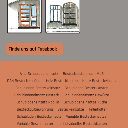
Finde uns auf Facebook
Alno Schubladeneinsatz
Besteckkasten nach Maß
DAN Besteckeinsätze
Holz Besteckkasten
Nolte Besteckeinsatz
Schubladen Besteckeinsatz
Schubladen Besteckkasten
Schubladeneinsatz Besteck
Schubladeneinsatz Gewürze
Schubladeneinsatz Nobilia
Schubladeneinsätze Küche
Besteckaufbewahrung
Besteckeinsätze
Tellerhalter
Schubladen Besteckeinsatz
Variable Besteckeinsätze
Variable Geschirrhalter
Ihr individueller Besteckkasten