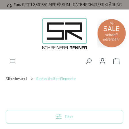
Fon.
02151 3610661
IMPRESSUM
DATENSCHUTZERKLÄRUNG
inhalt springen
Silberbesteck
Besteckhalter-Elemente
Filter