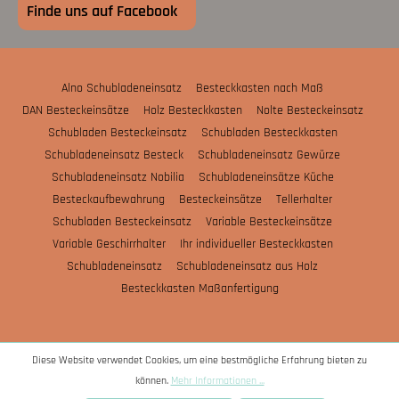
Finde uns auf Facebook
Alno Schubladeneinsatz
Besteckkasten nach Maß
DAN Besteckeinsätze
Holz Besteckkasten
Nolte Besteckeinsatz
Schubladen Besteckeinsatz
Schubladen Besteckkasten
Schubladeneinsatz Besteck
Schubladeneinsatz Gewürze
Schubladeneinsatz Nobilia
Schubladeneinsätze Küche
Besteckaufbewahrung
Besteckeinsätze
Tellerhalter
Schubladen Besteckeinsatz
Variable Besteckeinsätze
Variable Geschirrhalter
Ihr individueller Besteckkasten
Schubladeneinsatz
Schubladeneinsatz aus Holz
Besteckkasten Maßanfertigung
Diese Website verwendet Cookies, um eine bestmögliche Erfahrung bieten zu
können.
Mehr Informationen ...